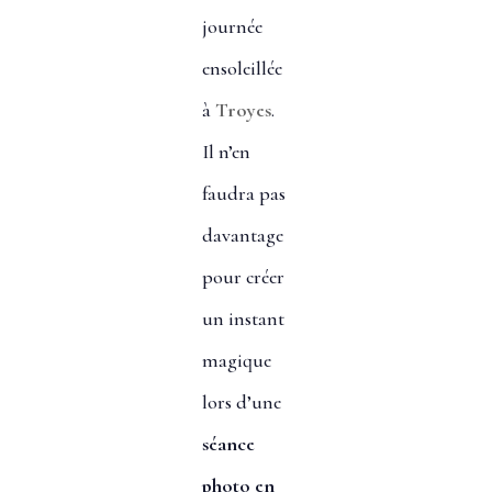
journée
ensoleillée
à
Troyes
.
Il n’en
faudra pas
davantage
pour créer
un instant
magique
lors d’une
séance
photo en