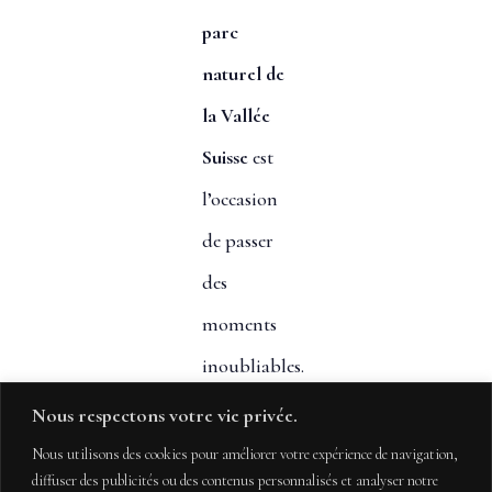
parc
naturel de
la Vallée
Suisse
est
l’occasion
de passer
des
moments
inoubliables.
Et
Nous respectons votre vie privée.
pendant ce
Nous utilisons des cookies pour améliorer votre expérience de navigation,
diffuser des publicités ou des contenus personnalisés et analyser notre
temps, les