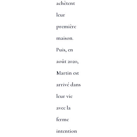
achètent
leur
première
maison.
Puis, en
août 2020,
Martin est
arrivé dans
leur vie
avec la
ferme
intention