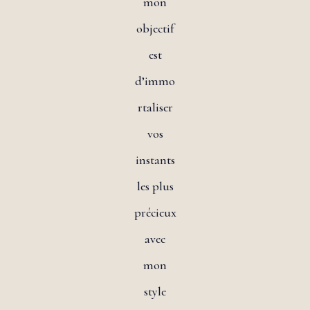
mon
objectif
est
d’immo
rtaliser
vos
instants
les plus
précieux
avec
mon
style