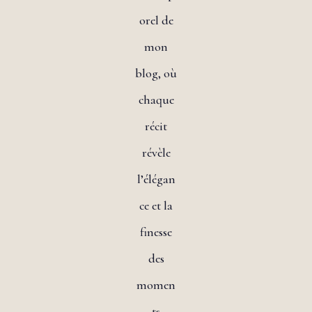
orel de
mon
blog, où
chaque
récit
révèle
l’élégan
ce et la
finesse
des
momen
ts