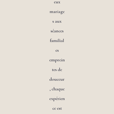
eux
mariage
s aux
séances
familial
es
emprein
tes de
douceur
, chaque
expérien
ce est