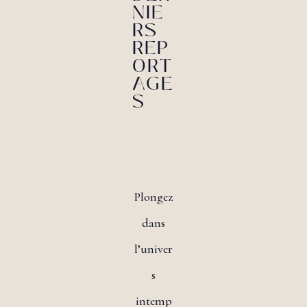
NIE
RS
REP
ORT
AGE
S
Plongez
dans
l’univer
s
intemp