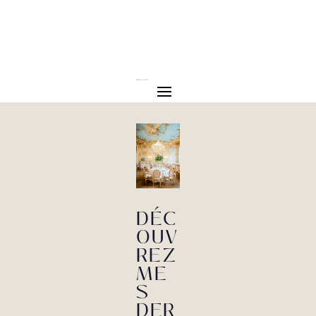
DÉC
OUV
REZ
ME
S
DER