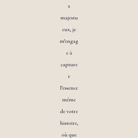
x
majestu
eux, je
m’engag
e à
capture
r
l’essence
même
de votre
histoire,
où que