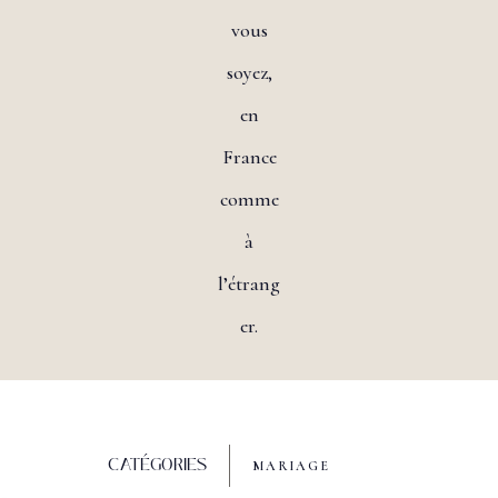
vous
soyez,
en
France
comme
à
l’étrang
er.
CATÉGORIES
MARIAGE