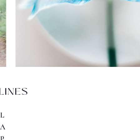
LINES
L
A
P