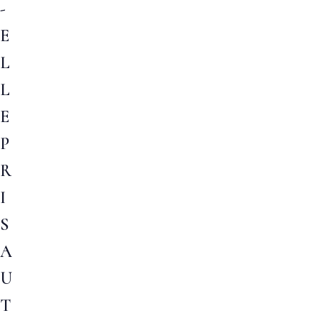
-
E
L
L
E
P
R
I
S
A
U
T