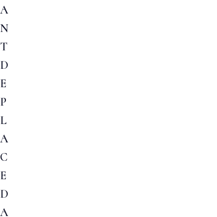
A
N
T
D
E
P
L
A
C
E
D
A