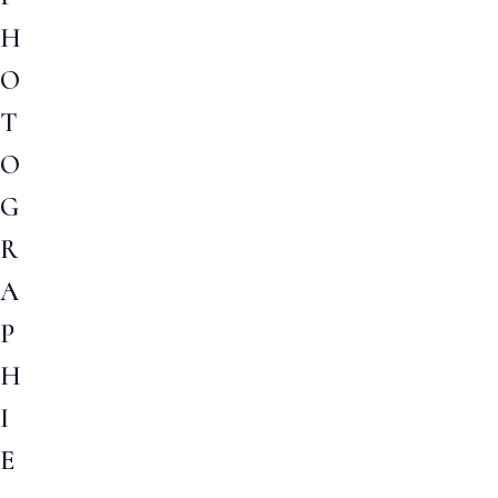
H
O
T
O
G
R
A
P
H
I
E