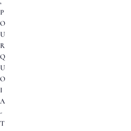
,
P
O
U
R
Q
U
O
I
A
-
T