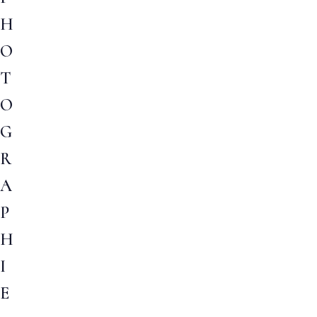
H
O
T
O
G
R
A
P
H
I
E