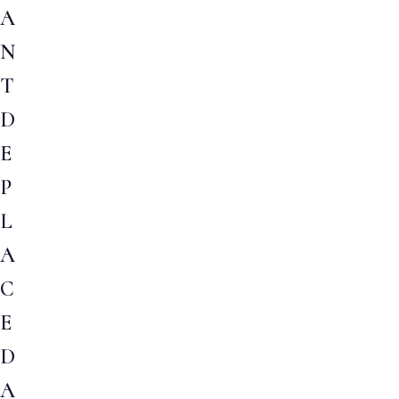
A
N
T
D
E
P
L
A
C
E
D
A