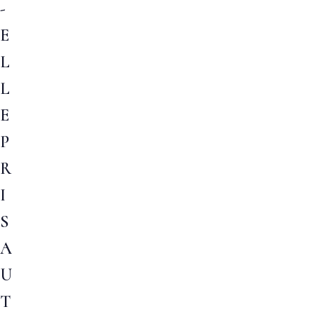
-
E
L
L
E
P
R
I
S
A
U
T