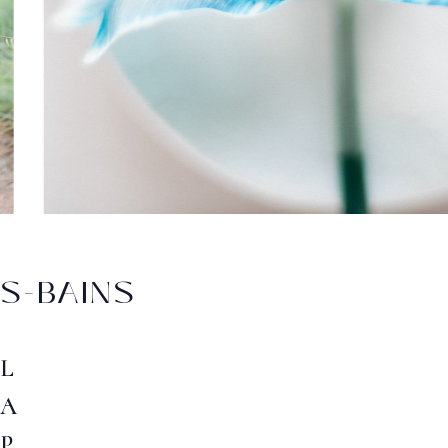
S-BAINS
L
A
P