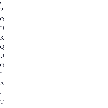
,
P
O
U
R
Q
U
O
I
A
-
T