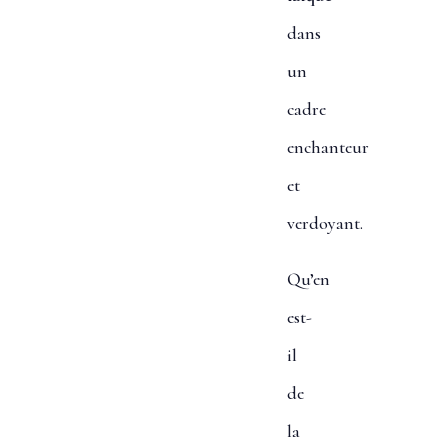
dans
un
cadre
enchanteur
et
verdoyant.
Qu’en
est-
il
de
la