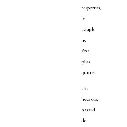
respectifs,
le
couple
ne
s’est
plus
quitté.
Un
heureux
hasard
de