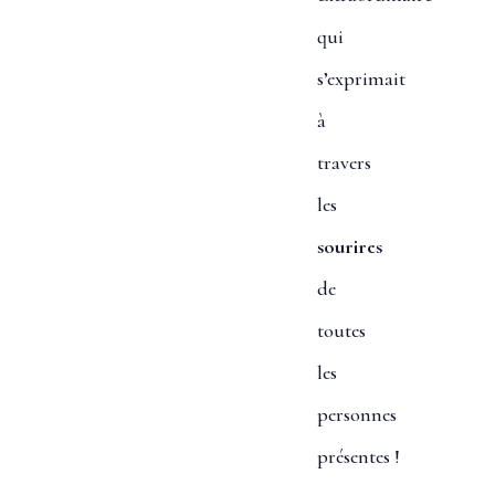
qui
s’exprimait
à
travers
les
sourires
de
toutes
les
personnes
présentes !