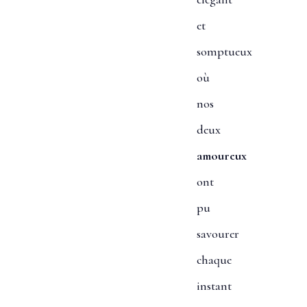
et
somptueux
où
nos
deux
amoureux
ont
pu
savourer
chaque
instant