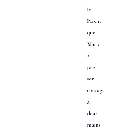
le
Perche
que
Marie
a
pris
son
courage
à
deux
mains