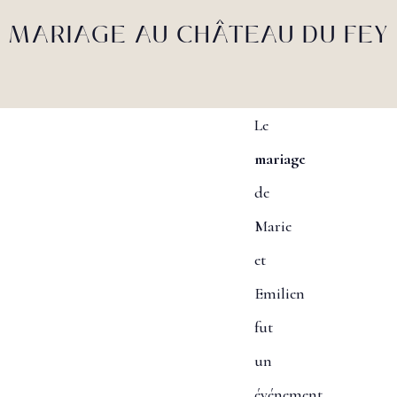
MARIAGE AU CHÂTEAU DU FEY
Le
mariage
de
Marie
et
Emilien
fut
un
événement