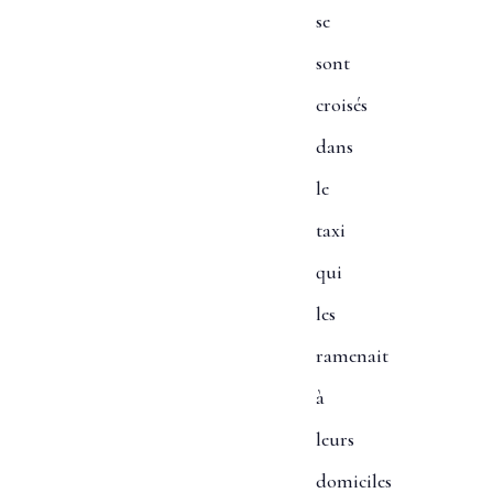
se
sont
croisés
dans
le
taxi
qui
les
ramenait
à
leurs
domiciles