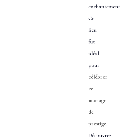
enchantement.
Ce
lieu
fut
idéal
pour
célébrer
ce
mariage
de
prestige
.
Découvrez