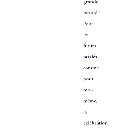
grande
beauté !
Pour
les
futurs
mariés
comme
pour
moi-
même,
la
célébration