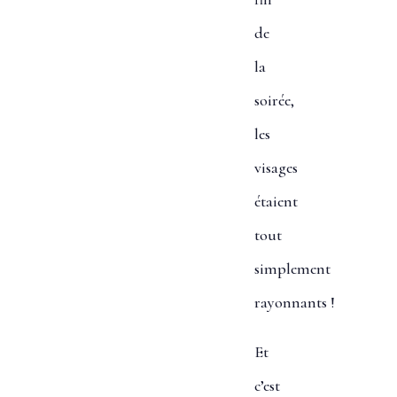
de
la
soirée,
les
visages
étaient
tout
simplement
rayonnants !
Et
c’est