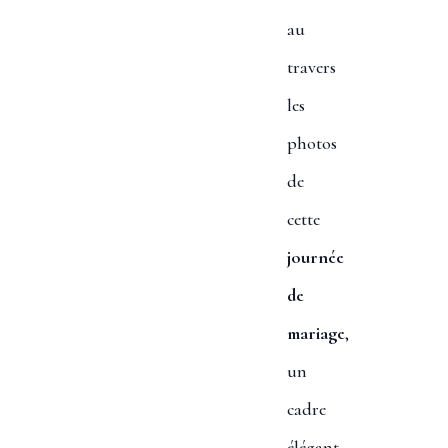
au
travers
les
photos
de
cette
journée
de
mariage
,
un
cadre
élégant