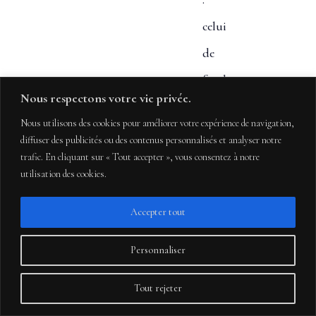
celui
de
fonder
Nous respectons votre vie privée.
une
Nous utilisons des cookies pour améliorer votre expérience de navigation,
famille
diffuser des publicités ou des contenus personnalisés et analyser notre
trafic. En cliquant sur « Tout accepter », vous consentez à notre
et
utilisation des cookies.
un
Accepter tout
restaurant !
Personnaliser
Tout rejeter