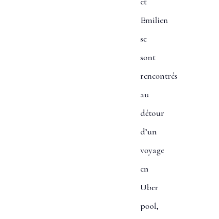
et
Emilien
se
sont
rencontrés
au
détour
d’un
voyage
en
Uber
pool,