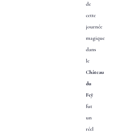
de
cette
journée
magique
dans
le
Château
du
Feÿ
fut
un
réel