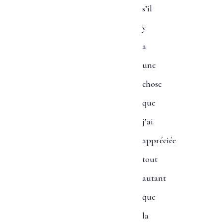
s’il
y
a
une
chose
que
j’ai
appréciée
tout
autant
que
la