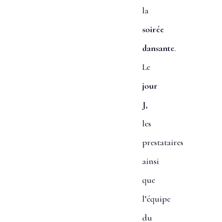
la
soirée
dansante
.
Le
jour
J
,
les
prestataires
ainsi
que
l’équipe
du