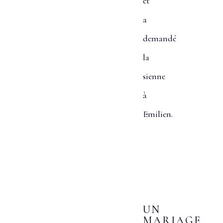
et
a
demandé
la
sienne
à
Emilien.
UN
MARIAGE